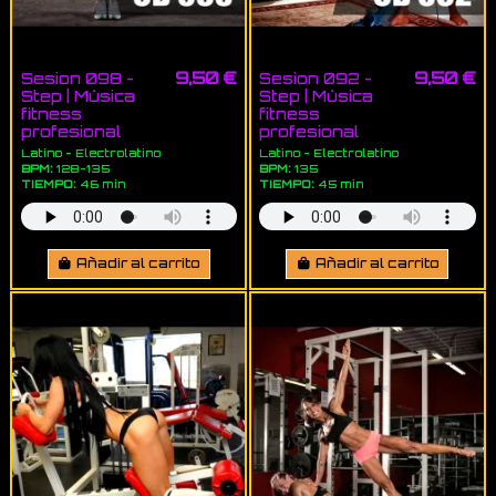
9,50 €
9,50 €
Sesion 098 -
Sesion 092 -
Step | Música
Step | Música
fitness
fitness
profesional
profesional
Latino - Electrolatino
Latino - Electrolatino
BPM:
128-135
BPM:
135
TIEMPO:
46 min
TIEMPO:
45 min
Añadir al carrito
Añadir al carrito