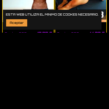
ESTA WEB UTILIZA EL MINIMO DE COOKES NECESARIO.
Aceptar
12,00 €
14,00 €
Sesion 209 -
Sesion 228 -
Step | Música
Step | Música
fitness
fitness
profesional
profesional
Latino - Electrolatino
Latino - Electrolatino
BPM:
136-143
BPM:
133-138
TIEMPO:
50 min
TIEMPO:
54 min
Añadir al carrito
Añadir al carrito