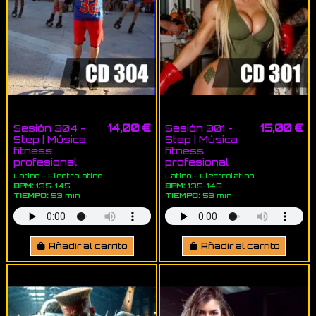
14,00 €
15,00 €
Sesión 304 -
Sesión 301 -
Step | Música
Step | Música
fitness
fitness
profesional
profesional
Latino - Electrolatino
Latino - Electrolatino
BPM:
135-145
BPM:
135-145
TIEMPO:
53 min
TIEMPO:
53 min
Añadir al carrito
Añadir al carrito