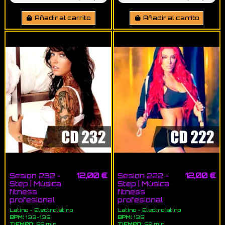
Añadir al carrito
Añadir al carrito
12,00 €
12,00 €
Sesion 232 -
Sesion 222 -
Step | Música
Step | Música
fitness
fitness
profesional
profesional
Latino - Electrolatino
Latino - Electrolatino
BPM:
133-135
BPM:
135
TIEMPO:
55 min
TIEMPO:
52 min