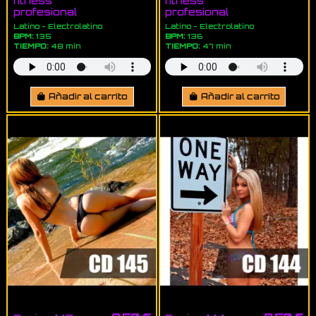
fitness
fitness
profesional
profesional
Latino - Electrolatino
Latino - Electrolatino
BPM:
135
BPM:
136
TIEMPO:
48 min
TIEMPO:
47 min
Añadir al carrito
Añadir al carrito