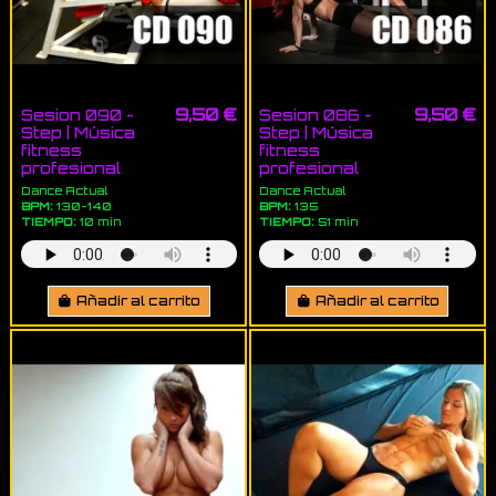
9,50 €
9,50 €
Sesion 090 -
Sesion 086 -
Step | Música
Step | Música
fitness
fitness
profesional
profesional
Dance Actual
Dance Actual
BPM:
130-140
BPM:
135
TIEMPO:
10 min
TIEMPO:
51 min
Añadir al carrito
Añadir al carrito