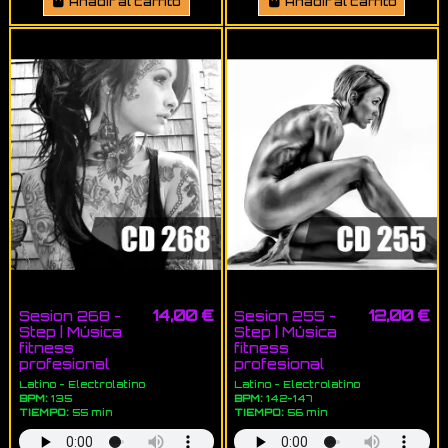
Añadir al carrito
Añadir al carrito
14,00 €
12,00 €
Sesion 268 -
Sesion 255 -
Step | Música
Step | Música
fitness
fitness
profesional
profesional
Latino - Electrolatino
Latino - Electrolatino
BPM:
135
BPM:
142-147
TIEMPO:
55 min
TIEMPO:
56 min