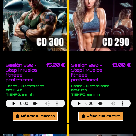
15,00 €
13,00 €
Sesión 300 -
Sesion 290 -
Step | Música
Step | Música
fitness
fitness
profesional
profesional
Latino - Electrolatino
Latino - Electrolatino
BPM:
140
BPM:
137
TIEMPO:
55 min
TIEMPO:
59 min
Añadir al carrito
Añadir al carrito