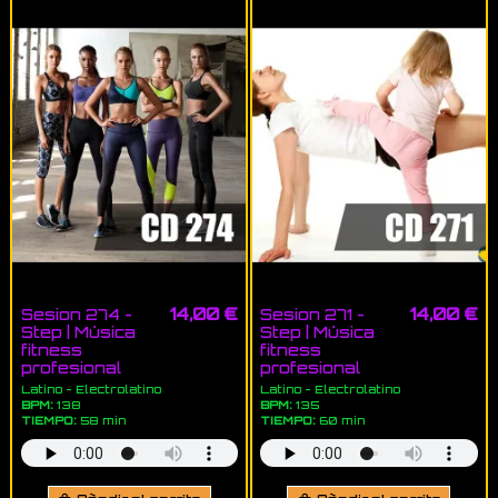
14,00 €
14,00 €
Sesion 274 -
Sesion 271 -
Step | Música
Step | Música
fitness
fitness
profesional
profesional
Latino - Electrolatino
Latino - Electrolatino
BPM:
138
BPM:
135
TIEMPO:
58 min
TIEMPO:
60 min