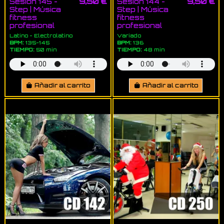
9,50 €
9,50 €
Sesion 145 -
Sesion 144 -
Step | Música
Step | Música
fitness
fitness
profesional
profesional
Latino - Electrolatino
Variado
BPM:
135-145
BPM:
136
TIEMPO:
50 min
TIEMPO:
48 min
Añadir al carrito
Añadir al carrito