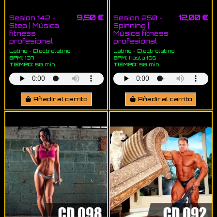
9,50 €
12,00 €
Sesion 142 -
Sesion 250 -
Step | Música
Spinning |
fitness
Música fitness
profesional
profesional
Latino - Electrolatino
Latino - Electrolatino
BPM:
137
BPM:
hasta 166
TIEMPO:
50 min
TIEMPO:
58 min
Añadir al carrito
Añadir al carrito