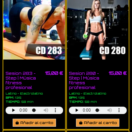
15,00 €
15,00 €
Sesion 283 -
Sesion 280 -
Step | Música
Step | Música
fitness
fitness
profesional
profesional
Latino - Electrolatino
Latino - Electrolatino
BPM:
135
BPM:
135
TIEMPO:
58 min
TIEMPO:
58 min
Añadir al carrito
Añadir al carrito