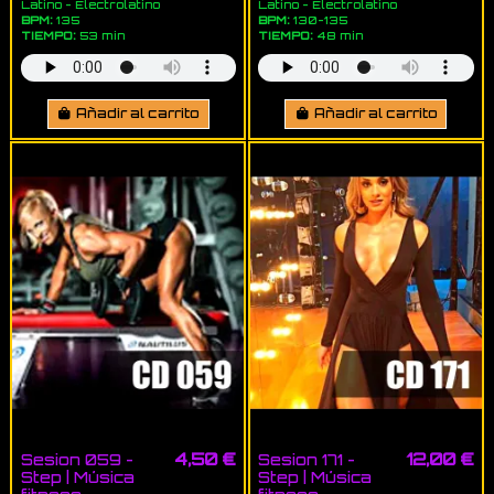
Latino - Electrolatino
Latino - Electrolatino
BPM:
135
BPM:
130-135
TIEMPO:
53 min
TIEMPO:
48 min
Añadir al carrito
Añadir al carrito
4,50 €
12,00 €
Sesion 059 -
Sesion 171 -
Step | Música
Step | Música