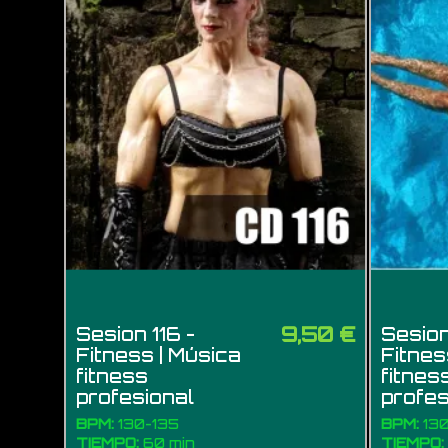
9,50 €
Sesion 116 -
Sesion
Fitness | Música
Fitnes
fitness
fitnes
profesional
profes
BPM:
130-135
BPM:
130
TIEMPO:
60 min
TIEMPO: