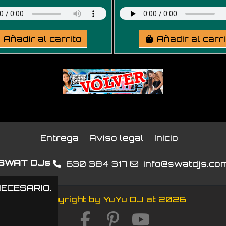
Añadir al carrito
Añadir al carr
Entrega
Aviso legal
Inicio
SWAT DJs
630 384 317
info@swatdjs.co
NECESARIO.
Copyright by YuYu DJ at 2026