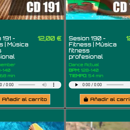
12,00 €
1
 191 -
Sesion 190 -
s | Música
Fitness | Música
s
fitness
ional
profesional
member
Dance Actual
-140
BPM:
128-140
68 min
TIEMPO:
54 min
Añadir al carrito
Añadir al carr