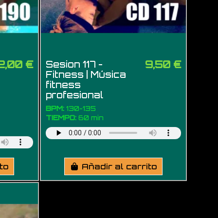
2,00 €
9,50 €
Sesion 117 -
Fitness | Música
fitness
profesional
BPM:
130-135
TIEMPO:
60 min
ito
Añadir al carrito