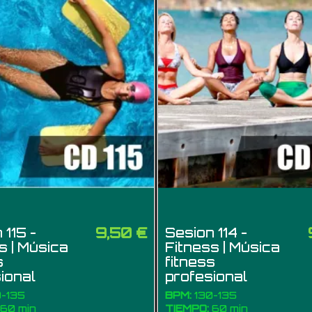
9,50 €
 115 -
Sesion 114 -
s | Música
Fitness | Música
s
fitness
ional
profesional
-135
BPM:
130-135
60 min
TIEMPO:
60 min