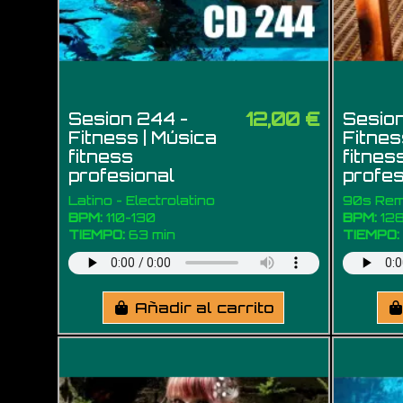
12,00 €
Sesion 244 -
Sesion
Fitness | Música
Fitnes
fitness
fitnes
profesional
profes
Latino - Electrolatino
90s Re
BPM:
110-130
BPM:
128
TIEMPO:
63 min
TIEMPO:
Añadir al carrito