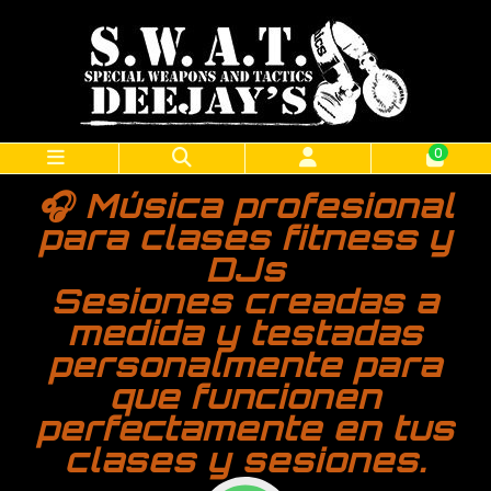
0
🎧 Música profesional
para clases fitness y
DJs
Sesiones creadas a
medida y testadas
personalmente para
que funcionen
perfectamente en tus
clases y sesiones.