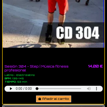
14,00 €
Sesión 304 - Step | Música fitness
profesional
Latino - Electrolatino
BPM:
135-145
TIEMPO:
53 min
Añadir al carrito