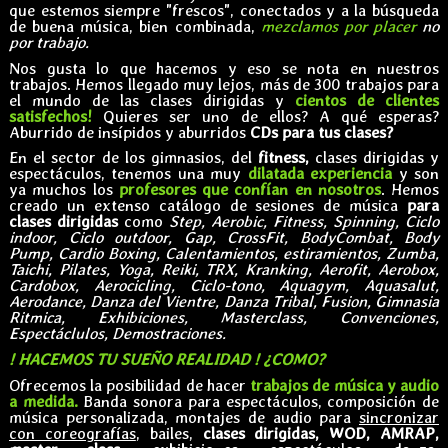
que estemos siempre "frescos", conectados y a la búsqueda
de buena música, bien combinada,
mezclamos por placer
no
por trabajo.
Nos gusta lo que hacemos y eso se nota en nuestros
trabajos. Hemos llegado muy lejos, más de 300 trabajos para
el mundo de las clases dirigidas y
cientos de clientes
satisfechos!
Quieres ser uno de ellos? A qué esperas?
Aburrido de insípidos y aburridos
CDs para tus clases?
En el sector de los gimnasios, del
fitness,
clases dirigidas y
espectáculos, tenemos una muy
dilatada experiencia
y son
ya muchos los
profesores que confían en nosotros
. Hemos
creado un extenso catálogo de sesiones de música
para
clases dirigidas
como
Step, Aerobic, Fitness, Spinning, Ciclo
indoor, Ciclo outdoor, Gap, CrossFit, BodyCombat, Body
Pump, Cardio Boxing, Calentamientos, estiramientos, Zumba,
Taichi, Pilates, Yoga, Reiki, TRX, Kranking, Aerofit, Aerobox,
Cardobox, Aerocicling, Ciclo-tono, Aquagym, Aquasalut,
Aerodance, Danza del Vientre, Danza Tribal, Fusion, Gimnasia
Ritmica, Exhibiciones, Masterclass, Convenciones,
Espectáclulos, Demostraciones.
! HACEMOS TU SUEÑO REALIDAD ! ¿COMO?
Ofrecemos la posibilidad de hacer
trabajos de música y audio
a medida.
Banda sonora para espectáculos, composición de
música personalizada, montajes de audio para
sincronizar
con coreografías
, bailes,
clases dirigidas, WOD, AMRAP,