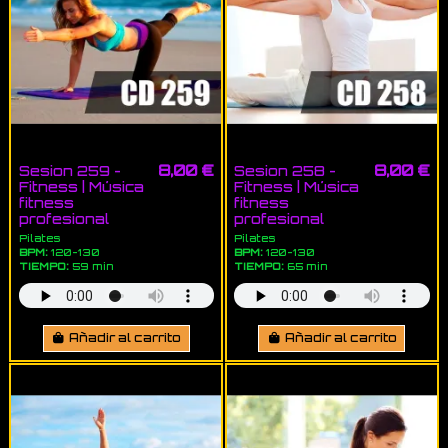
8,00 €
8,00 €
Sesion 259 -
Sesion 258 -
Fitness | Música
Fitness | Música
fitness
fitness
profesional
profesional
Pilates
Pilates
BPM:
120-130
BPM:
120-130
TIEMPO:
59 min
TIEMPO:
65 min
Añadir al carrito
Añadir al carrito