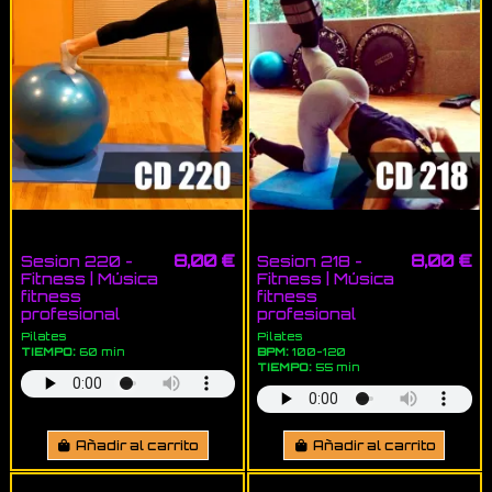
8,00 €
8,00 €
Sesion 220 -
Sesion 218 -
Fitness | Música
Fitness | Música
fitness
fitness
profesional
profesional
Pilates
Pilates
TIEMPO:
60 min
BPM:
100-120
TIEMPO:
55 min
Añadir al carrito
Añadir al carrito