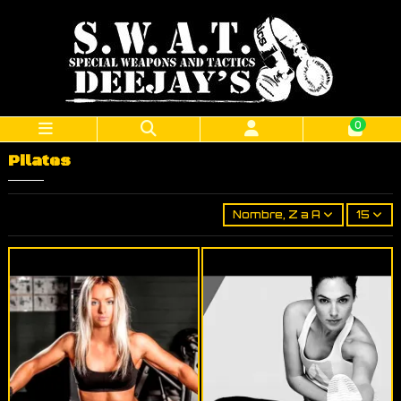
0
Pilates
Nombre, Z a A
15