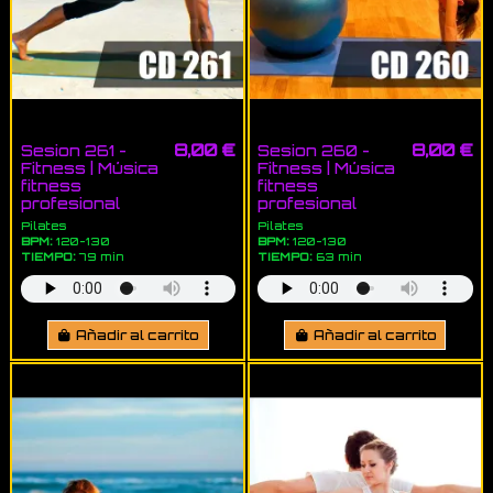
8,00 €
8,00 €
Sesion 261 -
Sesion 260 -
Fitness | Música
Fitness | Música
fitness
fitness
profesional
profesional
Pilates
Pilates
BPM:
120-130
BPM:
120-130
TIEMPO:
79 min
TIEMPO:
63 min
Añadir al carrito
Añadir al carrito