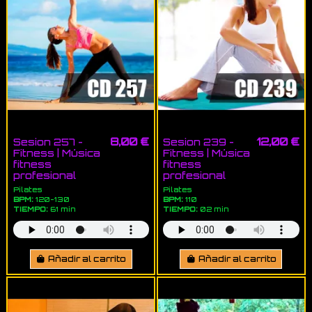
8,00 €
12,00 €
Sesion 257 -
Sesion 239 -
Fitness | Música
Fitness | Música
fitness
fitness
profesional
profesional
Pilates
Pilates
BPM:
120-130
BPM:
110
TIEMPO:
61 min
TIEMPO:
02 min
Añadir al carrito
Añadir al carrito