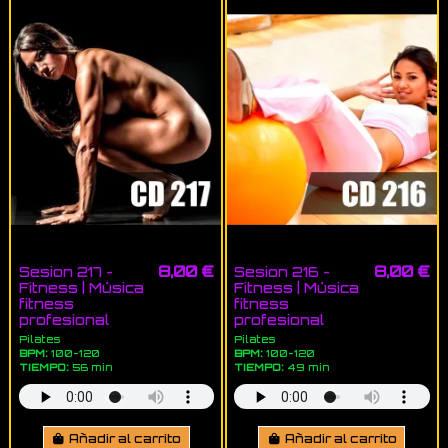
8,00 €
8,00 €
Sesion 217 -
Sesion 216 -
Fitness | Música
Fitness | Música
fitness
fitness
profesional
profesional
Pilates
Pilates
BPM:
100-120
BPM:
100-120
TIEMPO:
56 min
TIEMPO:
49 min
Añadir al carrito
Añadir al carrito