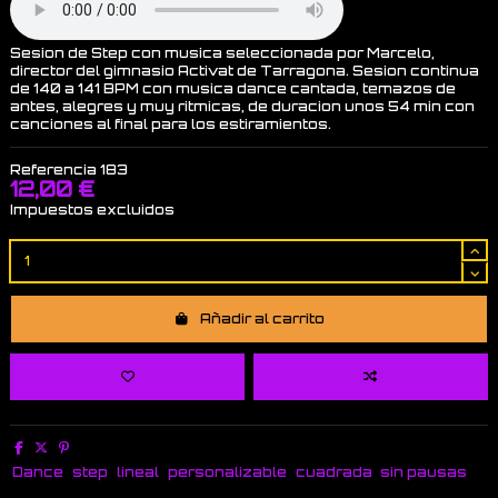
Sesion de Step con musica seleccionada por Marcelo,
director del gimnasio Activat de Tarragona. Sesion continua
de 140 a 141 BPM con musica dance cantada, temazos de
antes, alegres y muy ritmicas, de duracion unos 54 min con
canciones al final para los estiramientos.
Referencia
183
12,00 €
Impuestos excluidos
Añadir al carrito
Dance
step
lineal
personalizable
cuadrada
sin pausas