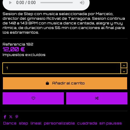
Sesion de Step con musica seleccionada por Marcelo,
director del gimnasio Activat de Tarragona. Sesion continua
de 140 a 143 BPM con musica dance cantada, alegre y muy
ritmica, de duracion unos 56 min con canciones al final para
los estiramientos.
Referencia
182
12,00 €
Impuestos excluidos
Añadir al carrito
Dance
step
lineal
personalizable
cuadrada
sin pausas