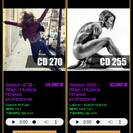
14,00 €
12,00 €
Sesion 270 -
Sesion 255 -
Step | Música
Step | Música
fitness
fitness
profesional
profesional
Dance Actual
Latino - Electrolatino
BPM:
137
BPM:
142-147
TIEMPO:
55 min
TIEMPO:
56 min