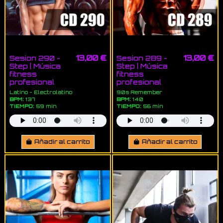
13,00 €
13,00 €
Sesion 290 -
Sesion 289 -
Step | Música
Step | Música
fitness
fitness
profesional
profesional
Latino - Electrolatino
90s Remember
BPM:
137
BPM:
140
TIEMPO:
59 min
TIEMPO:
56 min
Añadir al carrito
Añadir al carrito