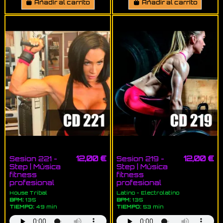
Añadir al carrito
Añadir al carrito
12,00 €
12,00 €
Sesion 221 -
Sesion 219 -
Step | Música
Step | Música
fitness
fitness
profesional
profesional
House Tribal
Latino - Electrolatino
BPM:
135
BPM:
135
TIEMPO:
49 min
TIEMPO:
53 min