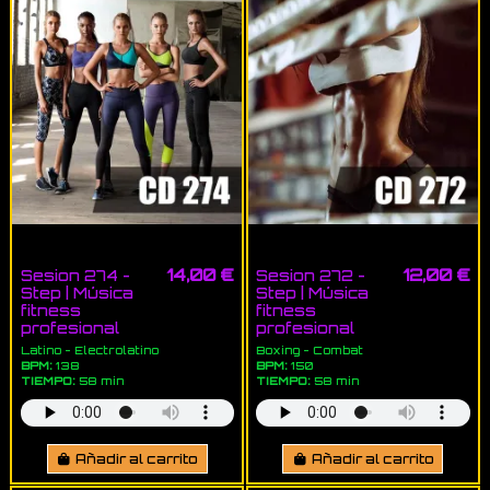
14,00 €
12,00 €
Sesion 274 -
Sesion 272 -
Step | Música
Step | Música
fitness
fitness
profesional
profesional
Latino - Electrolatino
Boxing - Combat
BPM:
138
BPM:
150
TIEMPO:
58 min
TIEMPO:
58 min
Añadir al carrito
Añadir al carrito