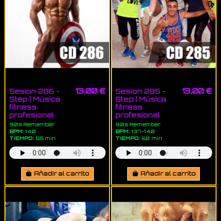
13,00 €
13,00 €
Sesion 286 -
Sesion 285 -
Step | Música
Step | Música
fitness
fitness
profesional
profesional
90s Remember
90s Remember
BPM:
140
BPM:
137-140
TIEMPO:
55 min
TIEMPO:
60 min
Añadir al carrito
Añadir al carrito