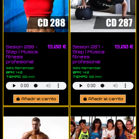
13,00 €
13,00 €
Sesion 288 -
Sesion 287 -
Step | Música
Step | Música
fitness
fitness
profesional
profesional
90s Remember
90s Remember
BPM:
140
BPM:
140
TIEMPO:
55 min
TIEMPO:
55 min
Añadir al carrito
Añadir al carrito