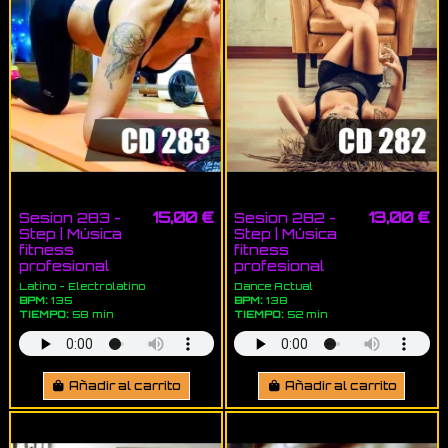
15,00 €
13,00 €
Sesion 283 -
Sesion 282 -
Step | Música
Step | Música
fitness
fitness
profesional
profesional
Latino - Electrolatino
Dance Actual
BPM:
135
BPM:
138
TIEMPO:
58 min
TIEMPO:
52 min
Añadir al carrito
Añadir al carrito