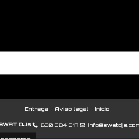
No hay reseñas de clientes en este momento.
Entrega
Aviso legal
Inicio
SWAT DJs
630 384 317
info@swatdjs.co