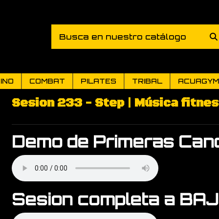
INO
COMBAT
PILATES
TRIBAL
ACUAGYM
Sesion 233 - Step | Música fitne
Demo de Primeras Canc
Sesion completa a BA