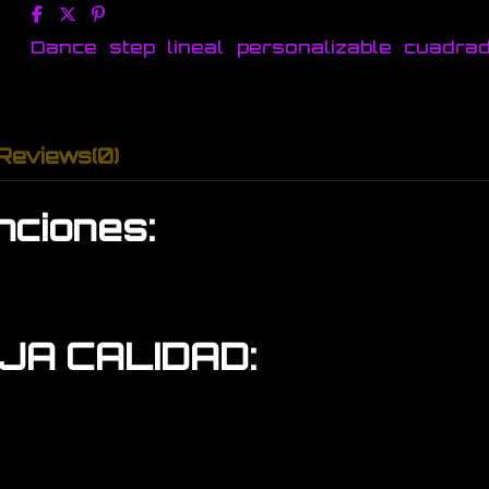
Dance
step
lineal
personalizable
cuadra
Reviews
(0)
nciones:
AJA CALIDAD: