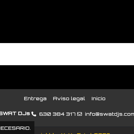
No hay reseñas de clientes en este momento.
Entrega
Aviso legal
Inicio
SWAT DJs
630 384 317
info@swatdjs.co
NECESARIO.