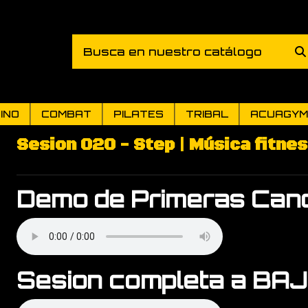
INO
COMBAT
PILATES
TRIBAL
ACUAGYM
Sesion 020 - Step | Música fitne
Demo de Primeras Canc
Sesion completa a BA