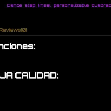
Dance
step
lineal
personalizable
cuadra
Reviews
(0)
nciones:
AJA CALIDAD: