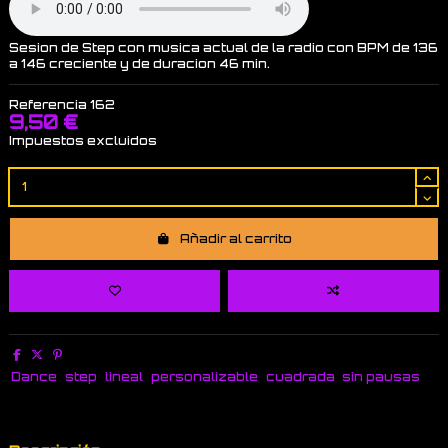
Sesion de Step con musica actual de la radio con BPM de 136
a 146 creciente y de duracion 46 min.
Referencia
162
9,50 €
Impuestos excluidos
Añadir al carrito
Dance
step
lineal
personalizable
cuadrada
sin pausas