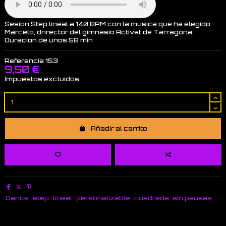
Sesion Step lineal a 140 BPM con la musica que ha elegido
Marcelo, drirector del gimnasio Activat de Tarragona.
Duracion de unos 58 min
Referencia
153
9,50 €
Impuestos excluidos
Añadir al carrito
Dance
step
lineal
personalizable
cuadrada
sin pausas