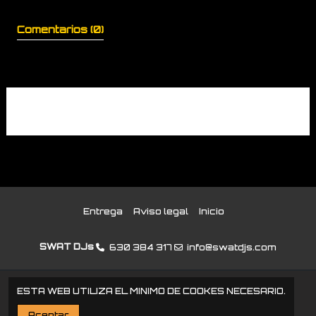
Comentarios (0)
No hay reseñas de clientes en este momento.
Entrega
Aviso legal
Inicio
SWAT DJs
630 384 317
info@swatdjs.com
Copyright by YuYu DJ at 2026
ESTA WEB UTILIZA EL MINIMO DE COOKES NECESARIO.
Aceptar