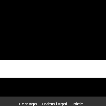
No hay reseñas de clientes en este momento.
Entrega
Aviso legal
Inicio