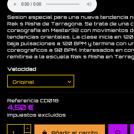
Sesion especial para una nueva tendencia n
Rak s Aisha de Tarragona. Se trata de una 
coreografia en Master32 con movimientos de 
tendencias orientales. La clase inicia en 12
baja pulsaciones a 120 BPM y termina con u
coreograficos a 90 BPM. Interesados en cono
remitirse a la escuela Rak s Aisha en Tarrago
Velocidad
Referencia
CD018
4,50 €
Impuestos excluidos
Añadir al carrito