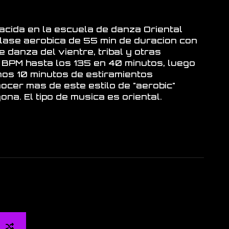
acida en la escuela de danza Oriental
clase aerobica de 55 min de duracion con
danza del vientre, tribal y otras
0 BPM hasta los 135 en 40 minutos, luego
nos 10 minutos de estiramientos
cer mas de este estilo de "aerobic"
na. El tipo de musica es oriental.