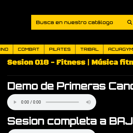
INO
COMBAT
PILATES
TRIBAL
ACUAGYM
Sesion 018 - Fitness | Música fit
Demo de Primeras Canc
Sesion completa a BA