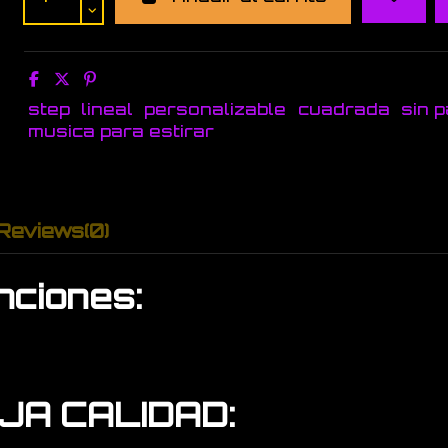
step
lineal
personalizable
cuadrada
sin 
musica para estirar
Reviews
(0)
nciones:
AJA CALIDAD: